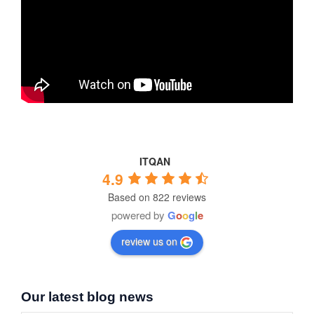
ITQAN
4.9
Based on 822 reviews
powered by
G
o
o
g
l
e
review us on
Our latest blog news