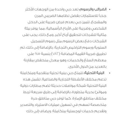
الضرائب والرسوم:
تعد دبي واحدة من الوجهات الأكثر
جذباً للاستثمارات بفضل نظامها الضريبي المرن
والمشجع. تتميز دبي بعدم فرض ضريبة على الدخل
الشخصي وضريبة على الأرباح الرأسمالية، مما يوفر بيئة
مثالية للشركات لتحقيق أرباح أكبر. ومع ذلك، يجب على
الشركات دفع بعض الرسوم مثل رسوم التسجيل
السنوية ورسوم التراخيص التجارية. بالإضافة إلى ذلك، تم
تطبيق ضريبة القيمة المضافة (VAT) بنسبة 5% على
معظم السلع والخدمات، وهو معدل منخفض مقارنة
بالعديد من الدول الأخرى.
البنية التحتية:
تتمتع دبي ببنية تحتية متقدمة ومتكاملة
تدعم مختلف الأنشطة التجارية والصناعية. تشمل هذه
البنية التحتية شبكة مواصلات حديثة تضم مطارات دولية
وموانئ بحرية متطورة، بالإضافة إلى طرق سريعة تربط
مختلف مناطق الإمارة. كما توفر دبي مناطق حرة
متخصصة تسهم في تسهيل عمليات الاستيراد والتصدير
وتقديم خدمات لوجستية متكاملة. ويضاف إلى ذلك