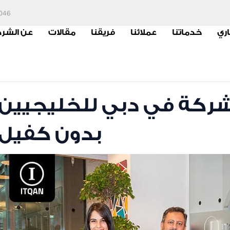
6046
اري
خدماتنا
عملائنا
فريقنا
مقالات
عن الشر
كة في دبي للخليجيين
بدون كفيل