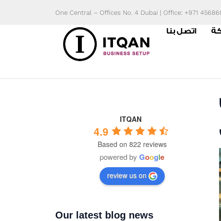
Skip
One Central – Offices No. 4 Dubai | Office: +971 4568
to
كة
اتصل بنا
content
ITQAN
4.9
Based on 822 reviews
powered by
G
o
o
g
l
e
review us on
Our latest blog news