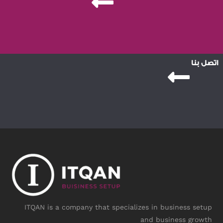
اتصل بنا
ITQAN is a company that specializes in business setup
and business growth