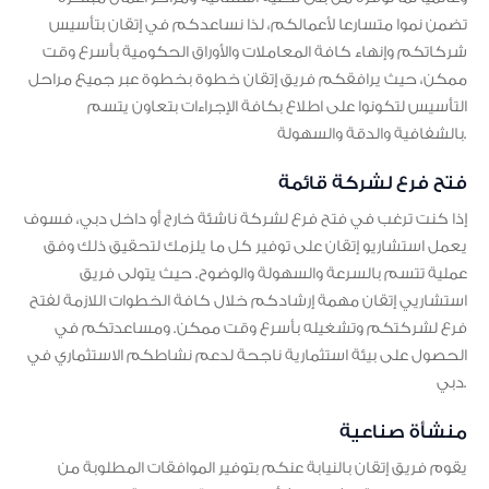
تضمن نموا متسارعا لأعمالكم، لذا نساعدكم في إتقان بتأسيس
شركاتكم وإنهاء كافة المعاملات والأوراق الحكومية بأسرع وقت
ممكن، حيث يرافقكم فريق إتقان خطوة بخطوة عبر جميع مراحل
التأسيس لتكونوا على اطلاع بكافة الإجراءات بتعاون يتسم
بالشفافية والدقة والسهولة.
فتح فرع لشركة قائمة
إذا كنت ترغب في فتح فرع لشركة ناشئة خارج أو داخل دبي، فسوف
يعمل استشاريو إتقان على توفير كل ما يلزمك لتحقيق ذلك وفق
عملية تتسم بالسرعة والسهولة والوضوح. حيث يتولى فريق
استشاريي إتقان مهمة إرشادكم خلال كافة الخطوات اللازمة لفتح
فرع لشركتكم وتشغيله بأسرع وقت ممكن. ومساعدتكم في
الحصول على بيئة استثمارية ناجحة لدعم نشاطكم الاستثماري في
دبي.
منشأة صناعية
يقوم فريق إتقان بالنيابة عنكم بتوفير الموافقات المطلوبة من