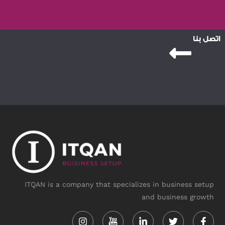
اتصل بنا
ITQAN is a company that specializes in business setup
and business growth
Instagram
Linkedin-
Twitter
Face
in
f