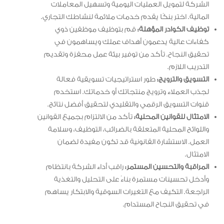
الشركة لتمويل العمليات اليومية وتسهيل المعاملات
المالية. اختر بنكًا يقدم خدمات ملائمة لنشاطك التجاري.
توظيف الكوادر المؤهلة:
قم بتوظيف موظفين ذوي
كفاءات عالية يدعمون أهداف عملك ويساهمون في
تحقيق النجاح. تأكد من توفير بيئة عمل محفزة وتقديم
التدريب اللازم.
التسويق والترويج:
طور استراتيجيات تسويقية فعالة
لجذب العملاء وترويج منتجاتك أو خدماتك. استخدم
قنوات التسويق الرقمي والتقليدي لتحقيق أفضل نتائج.
الامتثال للقوانين المحلية:
تأكد من الالتزام بجميع القوانين
واللوائح المحلية المتعلقة بالضرائب، التوظيف، وسلامة
العمل. الاستشارة القانونية قد تكون مفيدة لضمان
الامتثال.
المراقبة والتحسين المستمر:
راقب أداء الشركة بانتظام
وأدخل تحسينات مستمرة بناءً على التحليل والتغذية
الراجعة. التكيف مع التغيرات السوقية والابتكار يساهم
في تحقيق النجاح المستدام.