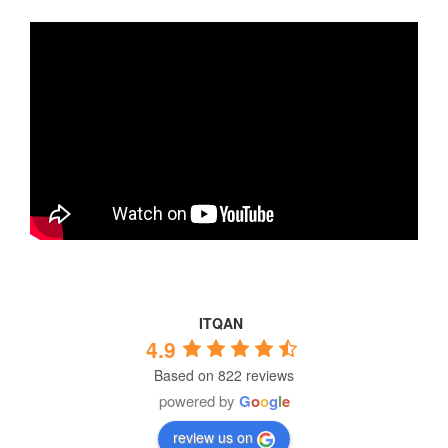
ITQAN
4.9
Based on 822 reviews
powered by
G
o
o
g
l
e
review us on