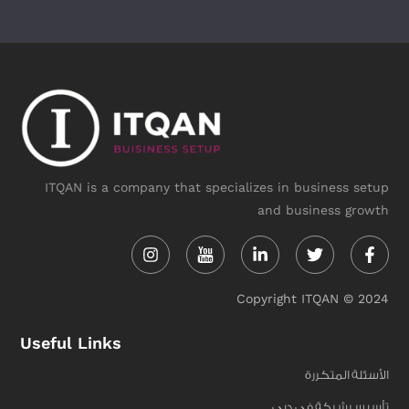
ITQAN is a company that specializes in business setup
and business growth
Instagram
Linkedin-
Twitter
Face
in
f
Copyright ITQAN © 2024
Useful Links
الأسئلة المتكررة
تأسيس شركة في دبي