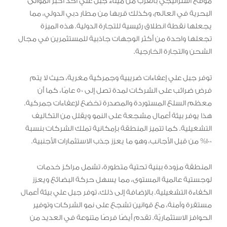
موقع استراتيجي بالقرب من ميناء جبل علي أحد أكبر الموانئ
البحرية في العالم، وكذلك قربها من مطار دبي الدولي، مما
يجعلها نقطة انطلاق رئيسية للتجارة الدولية. هذه الميزة
تجعلها واحدة من أكثر الوجهات جاذبية للمستثمرين في مجال
الشحن والتجارة الخارجية.
توفر جبل علي إعفاءات ضريبية وجمركية مغرية، حيث لا يتم
فرض ضرائب على الشركات لمدة تصل إلى 50 عامًا، كما أن
معظم السلع المستوردة والمصدرة تخضع لإعفاءات جمركية.
هذا يوفر بيئة أعمال مشجعة على النمو ويقلل من التكاليف
التشغيلية. كما تتميز المنطقة بإمكانية تملك الشركات بنسبة
100% من قبل الأجانب، وهو ما يعزز جذب الاستثمارات الأجنبية.
المنطقة مزودة ببنية تحتية متطورة، تشمل مراكز خدمات
لوجستية عالمية المستوى، مما يسهل حركة البضائع ويعزز
الكفاءة التشغيلية. بالإضافة إلى ذلك، توفر جبل علي بيئة أعمال
مستقرة وآمنة، مع قوانين تشجع على نمو الشركات وتوفير
الحوافز الاستثماريّة. تقدم أيضًا فرصًا متنوعة في العديد من