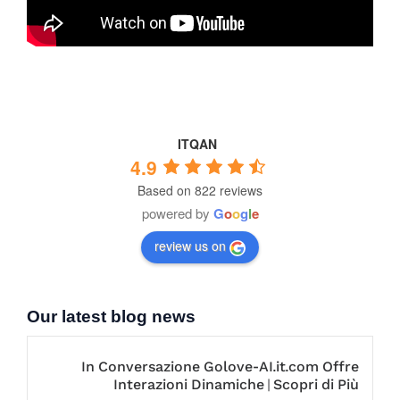
ITQAN
4.9
Based on 822 reviews
powered by
G
o
o
g
l
e
review us on
Our latest blog news
In Conversazione Golove-AI.it.com Offre
Interazioni Dinamiche | Scopri di Più