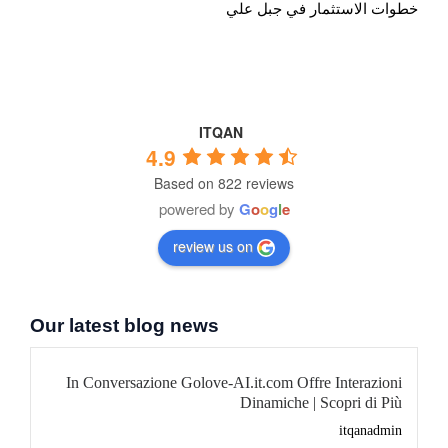
خطوات الاستثمار في جبل علي
ITQAN
4.9
Based on 822 reviews
powered by
G
o
o
g
l
e
review us on
Our latest blog news
In Conversazione Golove-AI.it.com Offre Interazioni
Dinamiche | Scopri di Più
itqanadmin