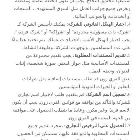
ستتبعها لتحقيق النجاح. يجب أن تكون الخطة شاملة ومفصلة
وتعرض جميع جوانب العمل مثل السوق المستهدف، المنتجات
أو الخدمات، والجوانب المالية.
4.
اختيار الهيكل القانوني للشركة:
يمكنك تأسيس الشركة كـ
“شركة ذات مسؤولية محدودة” أو “شراكة” أو “شركة فردية”.
يجب اختيار الهيكل الأنسب لاحتياجات عملك. يتم تحديد هذا بناءً
على عدد المساهمين، وتوجهات الشركة، وطبيعة النشاط.
5.
تقديم المستندات المطلوبة:
يجب تقديم مجموعة من
المستندات الأساسية مثل جواز السفر، صورة شخصية، إثبات
العنوان، وخطة العمل.
بعض الفري زون قد تطلب مستندات إضافية مثل شهادات
التعليم أو الخبرات المهنية للمؤسسين.
6.
تسجيل اسم الشركة:
قم بتقديم طلب لاختيار اسم تجاري
للشركة والتأكد من توافقه مع قوانين الفري زون. يجب أن يكون
الاسم فريدًا وغير مكرر، وعادةً ما يتطلب الحصول على موافقة
من الجهة المعنية في الفري زون.
7.
الحصول على الترخيص التجاري:
بمجرد تقديم جميع
المستندات المطلوبة والموافقة عليها، ستتمكن من الحصول