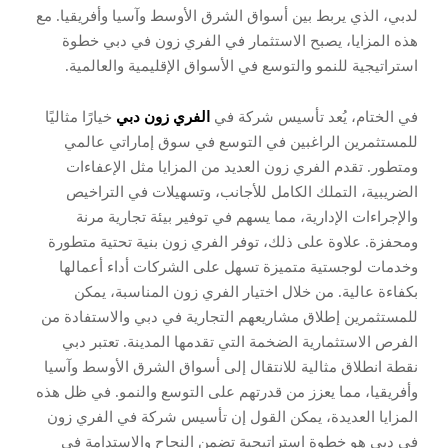
لدبي، الذي يربط بين أسواق الشرق الأوسط وآسيا وأفريقيا. مع
هذه المزايا، يصبح الاستثمار في الفري زون في دبي خطوة
استراتيجية للنمو والتوسع في الأسواق الإقليمية والعالمية.
في الختام، يُعد تأسيس شركة في
الفري زون دبي
خيارًا مثاليًا
للمستثمرين الراغبين في التوسع في سوق إماراتي عالمي
ومتطور. تقدم الفري زون العديد من المزايا مثل الإعفاءات
الضريبية، التملك الكامل للأجانب، وتسهيلات في التراخيص
والإجراءات الإدارية، مما يسهم في توفير بيئة تجارية مرنة
ومحفزة. علاوة على ذلك، توفر الفري زون بنية تحتية متطورة
وخدمات لوجستية متميزة تسهل على الشركات أداء أعمالها
بكفاءة عالية. من خلال اختيار الفري زون المناسبة، يمكن
للمستثمرين إطلاق مشاريعهم التجارية في دبي والاستفادة من
الفرص الاستثمارية الضخمة التي تقدمها المدينة. تعتبر دبي
نقطة انطلاق مثالية للانتقال إلى أسواق الشرق الأوسط وآسيا
وأفريقيا، مما يعزز من قدرتهم على التوسع والنمو. في ظل هذه
المزايا العديدة، يمكن القول إن تأسيس شركة في الفري زون
في دبي هو خطوة استراتيجية تضمن النجاح والاستدامة في